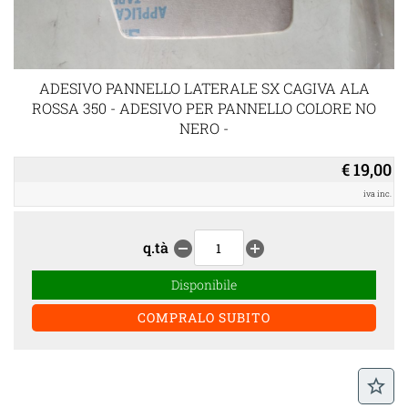
ADESIVO PANNELLO LATERALE SX CAGIVA ALA
ROSSA 350 - ADESIVO PER PANNELLO COLORE NO
NERO -
€ 19,00
iva inc.
q.tà
remove_circle
add_circle
Disponibile
star_border