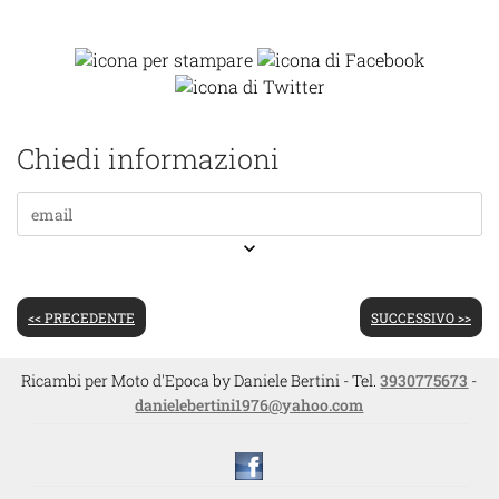
Chiedi informazioni
keyboard_arrow_down
<< PRECEDENTE
SUCCESSIVO >>
Ricambi per Moto d'Epoca by Daniele Bertini - Tel.
3930775673
-
danielebertini1976@yahoo.com