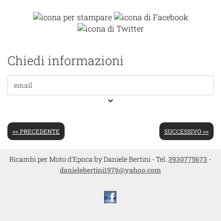
Chiedi informazioni
keyboard_arrow_down
<< PRECEDENTE
SUCCESSIVO >>
Ricambi per Moto d'Epoca by Daniele Bertini - Tel.
3930775673
-
danielebertini1976@yahoo.com