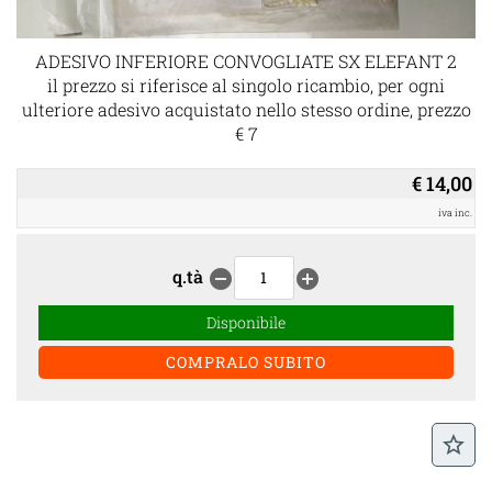
ADESIVO INFERIORE CONVOGLIATE SX ELEFANT 2
il prezzo si riferisce al singolo ricambio, per ogni
ulteriore adesivo acquistato nello stesso ordine, prezzo
€ 7
€ 14,00
iva inc.
q.tà
remove_circle
add_circle
Disponibile
star_border