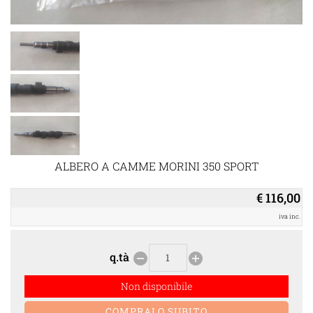
ALBERO A CAMME MORINI 350 SPORT
€ 116,00
iva inc.
q.tà
remove_circle
add_circle
Non disponibile