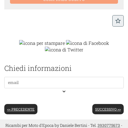
star_border
Chiedi informazioni
keyboard_arrow_down
<< PRECEDENTE
SUCCESSIVO >>
Ricambi per Moto d'Epoca by Daniele Bertini - Tel.
3930775673
-