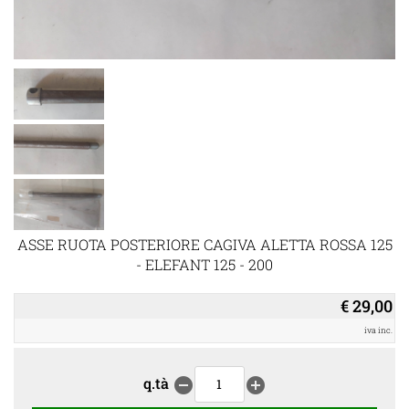
ASSE RUOTA POSTERIORE CAGIVA ALETTA ROSSA 125
- ELEFANT 125 - 200
€ 29,00
iva inc.
q.tà
remove_circle
add_circle