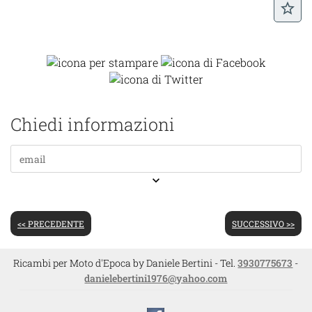
star_border
Chiedi informazioni
keyboard_arrow_down
<< PRECEDENTE
SUCCESSIVO >>
Ricambi per Moto d'Epoca by Daniele Bertini - Tel.
3930775673
-
danielebertini1976@yahoo.com