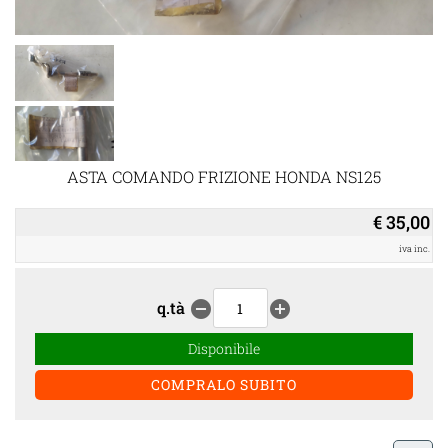
ASTA COMANDO FRIZIONE HONDA NS125
€ 35,00
iva inc.
q.tà
remove_circle
add_circle
Disponibile