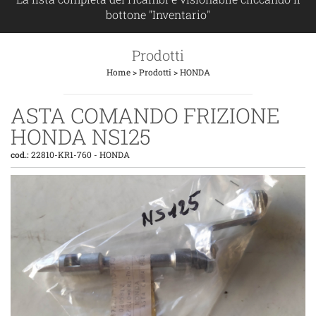
bottone "Inventario"
Prodotti
Home
>
Prodotti
>
HONDA
ASTA COMANDO FRIZIONE
HONDA NS125
cod.:
22810-KR1-760
-
HONDA