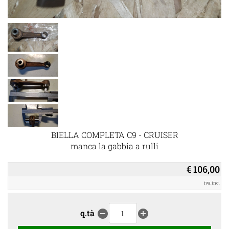
BIELLA COMPLETA C9 - CRUISER
manca la gabbia a rulli
€ 106,00
iva inc.
q.tà
remove_circle
add_circle