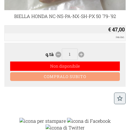
BIELLA HONDA NC-NS-PA-NX-SH-PX 50 ´79-´92
€ 47,00
iva inc.
q.tà
remove_circle
add_circle
Non disponibile
star_border