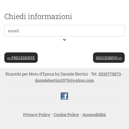
Chiedi informazioni
keyboard_arrow_down
<< PRECEDENTE
SUCCESSIVO >>
Ricambi per Moto d'Epoca by Daniele Bertini - Tel.
3930775673
-
danielebertini1976@yahoo.com
Privacy Policy
-
Cookie Policy
-
Accessibilità