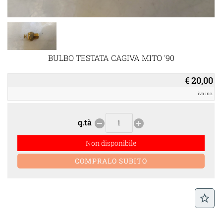
BULBO TESTATA CAGIVA MITO '90
€ 20,00
iva inc.
q.tà
remove_circle
add_circle
Non disponibile
star_border