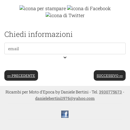
Chiedi informazioni
keyboard_arrow_down
<< PRECEDENTE
SUCCESSIVO >>
Ricambi per Moto d'Epoca by Daniele Bertini - Tel.
3930775673
-
danielebertini1976@yahoo.com