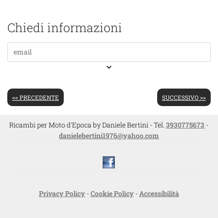
Chiedi informazioni
keyboard_arrow_down
<< PRECEDENTE
SUCCESSIVO >>
Ricambi per Moto d'Epoca by Daniele Bertini - Tel.
3930775673
-
danielebertini1976@yahoo.com
Privacy Policy
-
Cookie Policy
-
Accessibilità