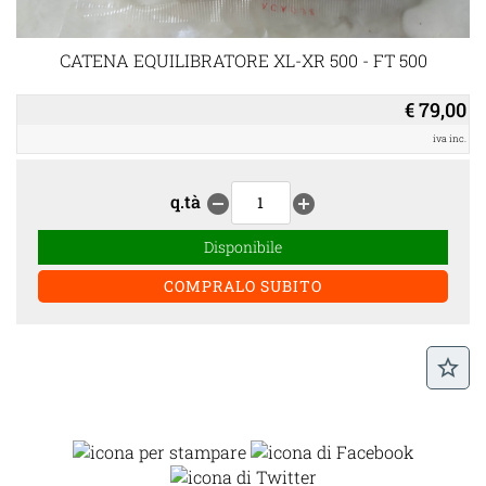
CATENA EQUILIBRATORE XL-XR 500 - FT 500
€ 79,00
iva inc.
q.tà
remove_circle
add_circle
Disponibile
star_border