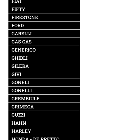
FIAT
FIFTY
FIRESTONE
FORD
GARELLI
GAS GAS
GENERICO
GHIBLI
GILERA
GIVI
GONELI
GONELLI
GREMBIULE
GRIMECA
GUZZI
HAHN
HARLEY
HONDA - DE PRETTO