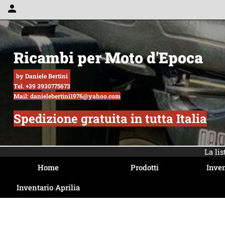
person
Ricambi per Moto d'Epoca
by Daniele Bertini
Tel. +39 3930775673
Mail: danielebertini1976@yahoo.com
Spedizione gratuita in tutta Italia
La li
Home
Prodotti
Inven
Inventario Aprilia