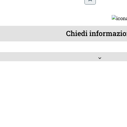
Chiedi informazio
keyboard_arrow_down