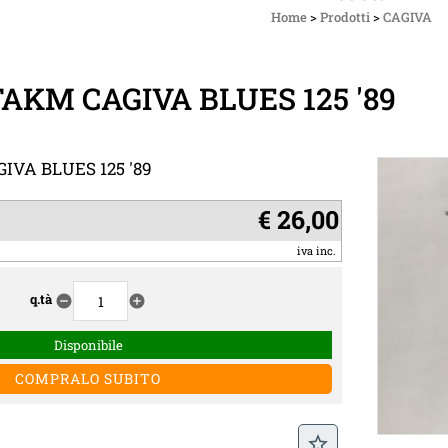
Home
>
Prodotti
>
CAGIVA
AKM CAGIVA BLUES 125 '89
VA BLUES 125 '89
€ 26,00
iva inc.
q.tà
remove_circle
add_circle
Disponibile
star_border