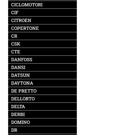
CICLOMOTORI
CIF
CITROEN
COPERTONE
CR
CSK
CTE
DANFOSS
DANSI
DATSUN
DAYTONA
DE PRETTO
DELLORTO
DELTA
DERBI
DOMINO
DR