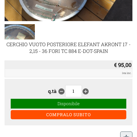
CERCHIO VUOTO POSTERIORE ELEFANT AKRONT 17 -
2,15 - 36 FORI TC 884 E-DOT-SPAIN
€ 95,00
iva inc.
q.tà
remove_circle
add_circle
Disponibile