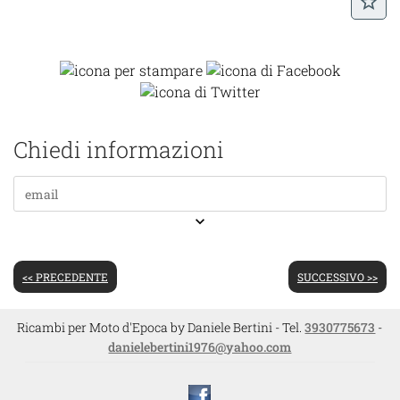
star_border
Chiedi informazioni
keyboard_arrow_down
<< PRECEDENTE
SUCCESSIVO >>
Ricambi per Moto d'Epoca by Daniele Bertini - Tel.
3930775673
-
danielebertini1976@yahoo.com