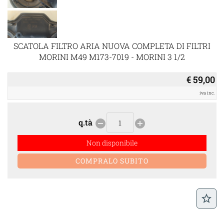
SCATOLA FILTRO ARIA NUOVA COMPLETA DI FILTRI
MORINI M49 M173-7019 - MORINI 3 1/2
€ 59,00
iva inc.
q.tà
remove_circle
add_circle
Non disponibile
star_border