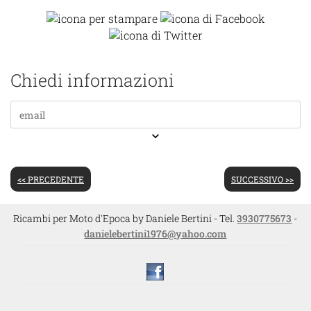
Chiedi informazioni
keyboard_arrow_down
<< PRECEDENTE
SUCCESSIVO >>
Ricambi per Moto d'Epoca by Daniele Bertini - Tel.
3930775673
-
danielebertini1976@yahoo.com