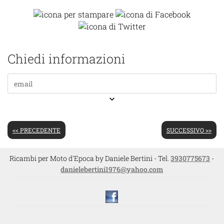
Chiedi informazioni
keyboard_arrow_down
<< PRECEDENTE
SUCCESSIVO >>
Ricambi per Moto d'Epoca by Daniele Bertini - Tel.
3930775673
-
danielebertini1976@yahoo.com