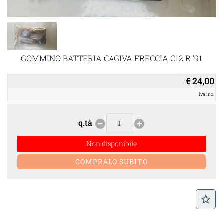
GOMMINO BATTERIA CAGIVA FRECCIA C12 R '91
€ 24,00
iva inc.
q.tà
remove_circle
add_circle
Non disponibile
star_border