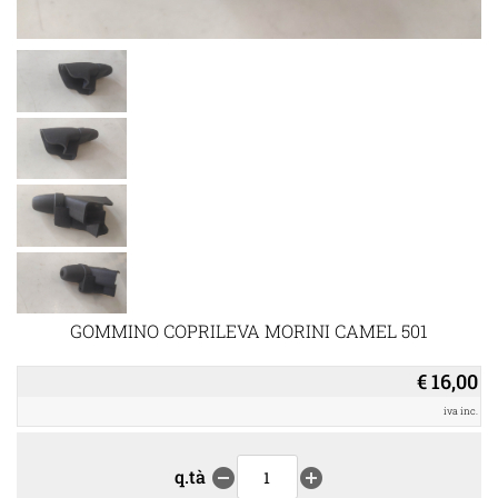
GOMMINO COPRILEVA MORINI CAMEL 501
€ 16,00
iva inc.
q.tà
remove_circle
add_circle