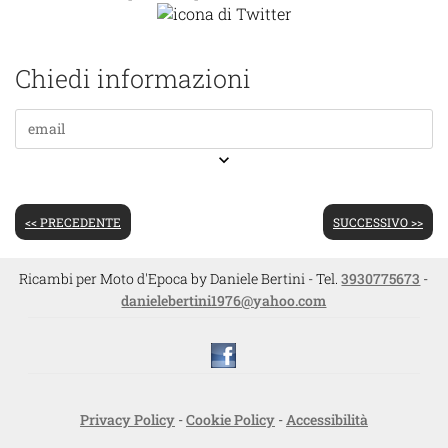
Chiedi informazioni
keyboard_arrow_down
<< PRECEDENTE
SUCCESSIVO >>
Ricambi per Moto d'Epoca by Daniele Bertini - Tel.
3930775673
-
danielebertini1976@yahoo.com
Privacy Policy
-
Cookie Policy
-
Accessibilità