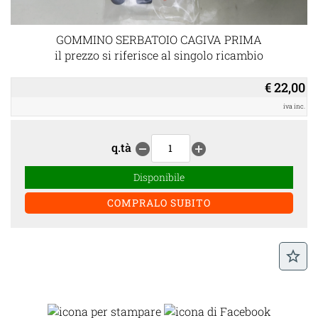
GOMMINO SERBATOIO CAGIVA PRIMA
il prezzo si riferisce al singolo ricambio
€ 22,00
iva inc.
q.tà
remove_circle
add_circle
Disponibile
star_border