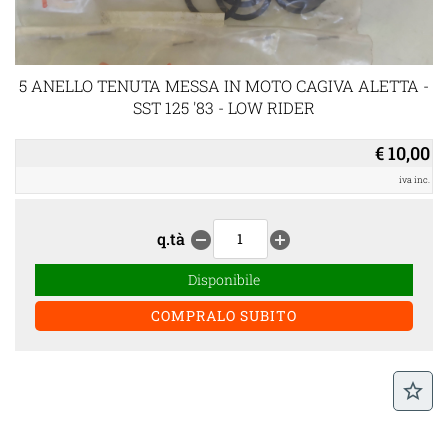
5 ANELLO TENUTA MESSA IN MOTO CAGIVA ALETTA -
SST 125 '83 - LOW RIDER
€ 10,00
iva inc.
q.tà
remove_circle
add_circle
Disponibile
star_border