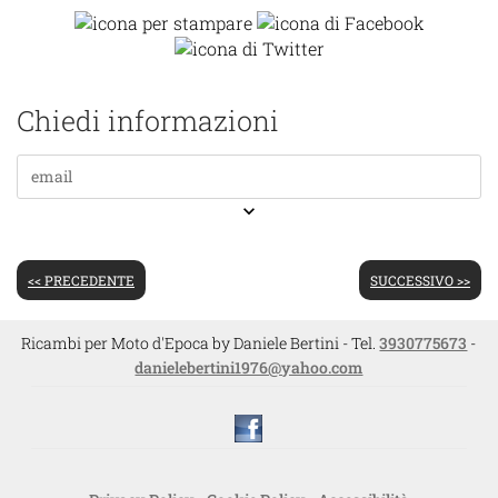
Chiedi informazioni
keyboard_arrow_down
<< PRECEDENTE
SUCCESSIVO >>
Ricambi per Moto d'Epoca by Daniele Bertini - Tel.
3930775673
-
danielebertini1976@yahoo.com