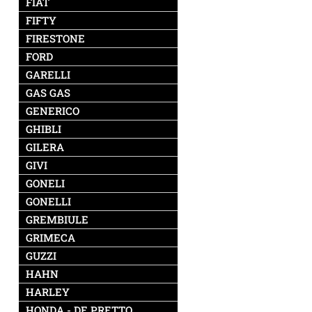
FIAT
FIFTY
FIRESTONE
FORD
GARELLI
GAS GAS
GENERICO
GHIBLI
GILERA
GIVI
GONELI
GONELLI
GREMBIULE
GRIMECA
GUZZI
HAHN
HARLEY
HONDA - DE PRETTO