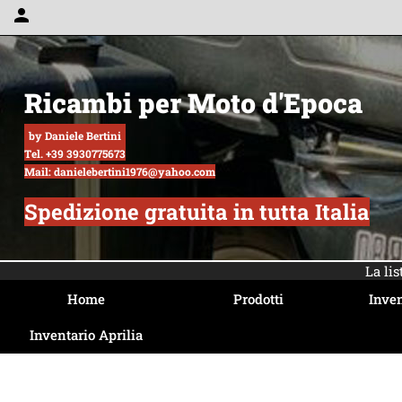
person
Ricambi per Moto d'Epoca
by Daniele Bertini
Tel. +39 3930775673
Mail: danielebertini1976@yahoo.com
Spedizione gratuita in tutta Italia
La li
Home
Prodotti
Inven
Inventario Aprilia