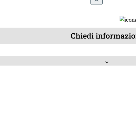
Chiedi informazio
keyboard_arrow_down