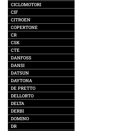
CICLOMOTORI
CIF
CITROEN
COPERTONE
CR
CSK
CTE
DANFOSS
DANSI
DATSUN
DAYTONA
DE PRETTO
DELLORTO
DELTA
DERBI
DOMINO
DR