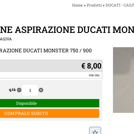
Home
>
Prodotti
>
DUCATI - CAGI
NE ASPIRAZIONE DUCATI MONS
CAGIVA
RAZIONE DUCATI MONSTER 750 / 900
€ 8,00
iva inc.
q.tà
remove_circle
add_circle
Disponibile
star_border