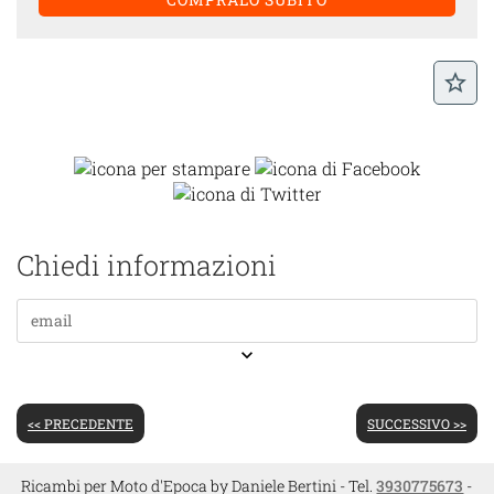
star_border
Chiedi informazioni
keyboard_arrow_down
<< PRECEDENTE
SUCCESSIVO >>
Ricambi per Moto d'Epoca by Daniele Bertini - Tel.
3930775673
-