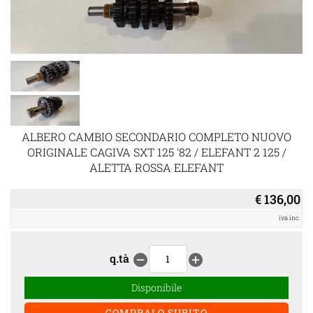
ALBERO CAMBIO SECONDARIO COMPLETO NUOVO
ORIGINALE CAGIVA SXT 125 '82 / ELEFANT 2 125 /
ALETTA ROSSA ELEFANT
€ 136,00
iva inc.
q.tà
remove_circle
add_circle
Disponibile