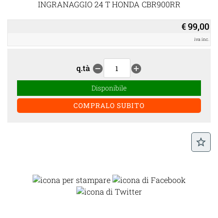
INGRANAGGIO 24 T HONDA CBR900RR
€ 99,00
iva inc.
q.tà
remove_circle
add_circle
Disponibile
star_border