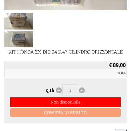
KIT HONDA ZX-DIO 94 D.47 CILINDRO ORIZZONTALE
€ 89,00
iva inc.
q.tà
remove_circle
add_circle
Non disponibile