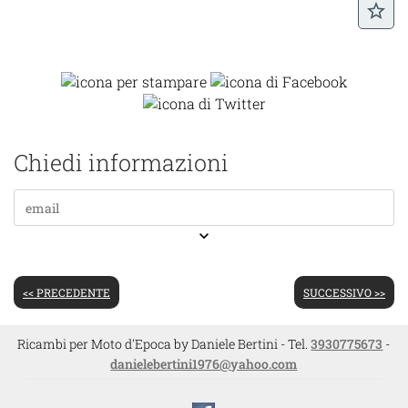
star_border
Chiedi informazioni
keyboard_arrow_down
<< PRECEDENTE
SUCCESSIVO >>
Ricambi per Moto d'Epoca by Daniele Bertini - Tel.
3930775673
-
danielebertini1976@yahoo.com