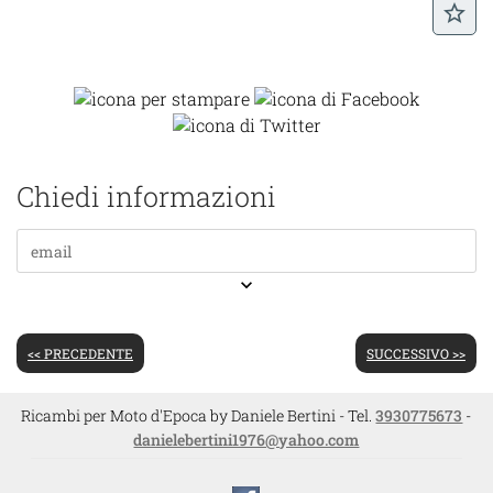
star_border
Chiedi informazioni
keyboard_arrow_down
<< PRECEDENTE
SUCCESSIVO >>
Ricambi per Moto d'Epoca by Daniele Bertini - Tel.
3930775673
-
danielebertini1976@yahoo.com