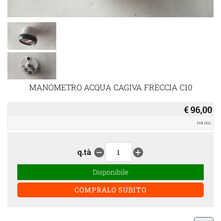
MANOMETRO ACQUA CAGIVA FRECCIA C10
€ 96,00
iva inc.
q.tà
remove_circle
add_circle
Disponibile