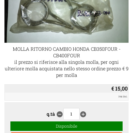
MOLLA RITORNO CAMBIO HONDA CB350FOUR -
CB400FOUR
il prezzo si riferisce alla singola molla, per ogni
ulteriore molla acquistata nello stesso ordine prezzo € 9
per molla
€ 15,00
iva inc.
q.tà
remove_circle
add_circle
Disponibile