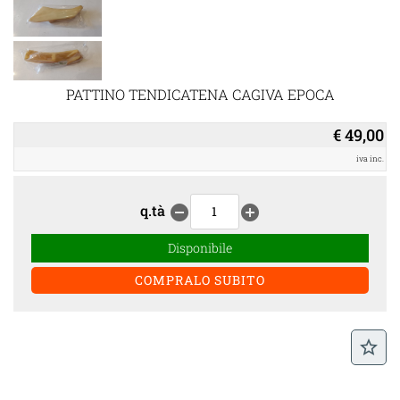
PATTINO TENDICATENA CAGIVA EPOCA
€ 49,00
iva inc.
q.tà
remove_circle
add_circle
Disponibile
star_border