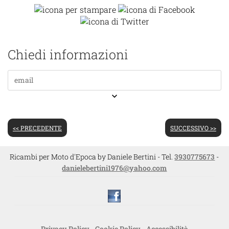
Chiedi informazioni
keyboard_arrow_down
<< PRECEDENTE
SUCCESSIVO >>
Ricambi per Moto d'Epoca by Daniele Bertini - Tel.
3930775673
-
danielebertini1976@yahoo.com
Privacy Policy
-
Cookie Policy
-
Accessibilità