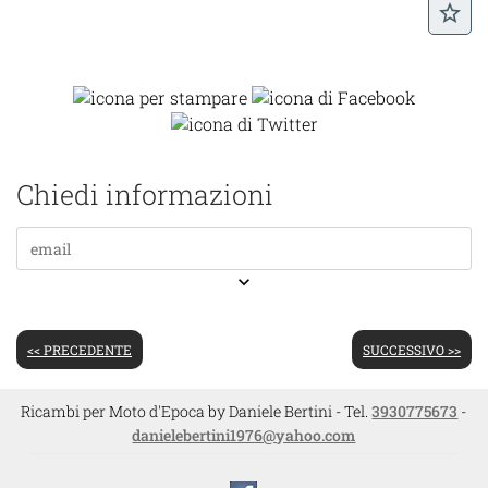
star_border
Chiedi informazioni
keyboard_arrow_down
<< PRECEDENTE
SUCCESSIVO >>
Ricambi per Moto d'Epoca by Daniele Bertini - Tel.
3930775673
-
danielebertini1976@yahoo.com