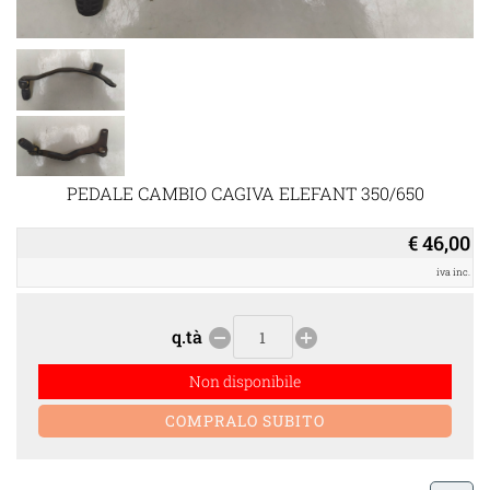
PEDALE CAMBIO CAGIVA ELEFANT 350/650
€ 46,00
iva inc.
q.tà
remove_circle
add_circle
Non disponibile