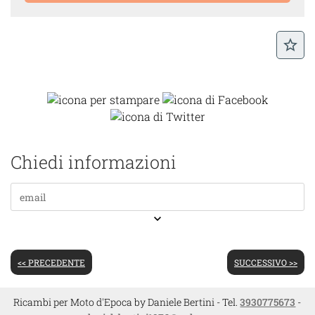
star_border
Chiedi informazioni
keyboard_arrow_down
<< PRECEDENTE
SUCCESSIVO >>
Ricambi per Moto d'Epoca by Daniele Bertini - Tel.
3930775673
-