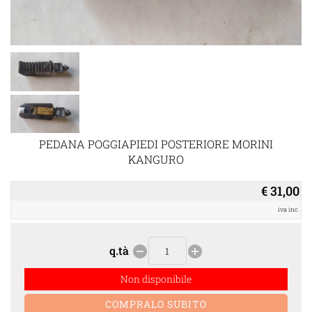
PEDANA POGGIAPIEDI POSTERIORE MORINI
KANGURO
€ 31,00
iva inc.
q.tà
remove_circle
add_circle
Non disponibile