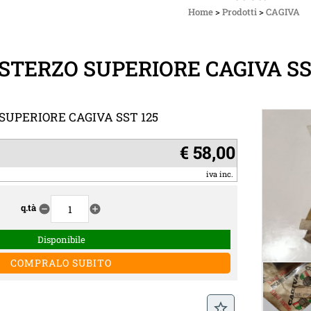
Home
>
Prodotti
>
CAGIVA
STERZO SUPERIORE CAGIVA SS
SUPERIORE CAGIVA SST 125
€ 58,00
iva inc.
q.tà
remove_circle
add_circle
Disponibile
star_border