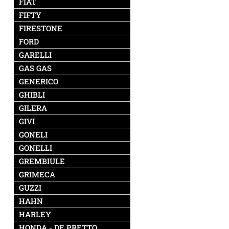
FIAT
FIFTY
FIRESTONE
FORD
GARELLI
GAS GAS
GENERICO
GHIBLI
GILERA
GIVI
GONELI
GONELLI
GREMBIULE
GRIMECA
GUZZI
HAHN
HARLEY
HONDA - DE PRETTO