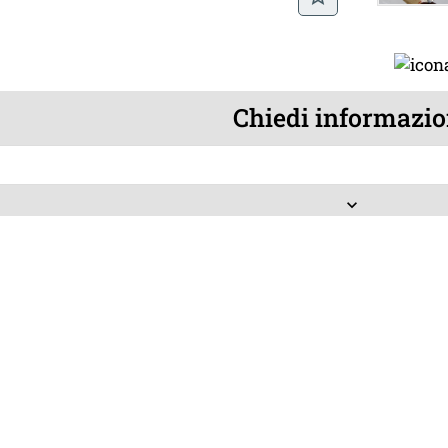
Chiedi informazio
keyboard_arrow_down