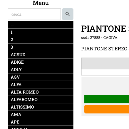
Menu
…
PIANTONE 
1
cod.:
27888
-
CAGIVA
2
3
PIANTONE STERZO 
ACSUD
ADIGE
ADLY
AGV
ALFA
ALFA ROMEO
ALFAROMEO
ALTISSIMO
AMA
APE