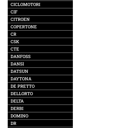
CICLOMOTORI
CIF
CITROEN
COPERTONE
CR
CSK
CTE
DANFOSS
DANSI
DATSUN
DAYTONA
DE PRETTO
DELLORTO
DELTA
DERBI
DOMINO
DR