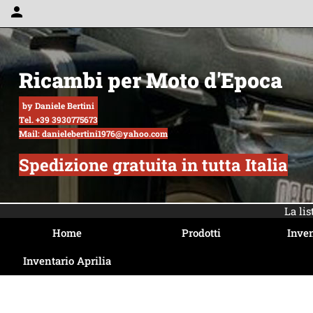
person
Ricambi per Moto d'Epoca
by Daniele Bertini
Tel. +39 3930775673
Mail: danielebertini1976@yahoo.com
Spedizione gratuita in tutta Italia
La li
Home
Prodotti
Inven
Inventario Aprilia