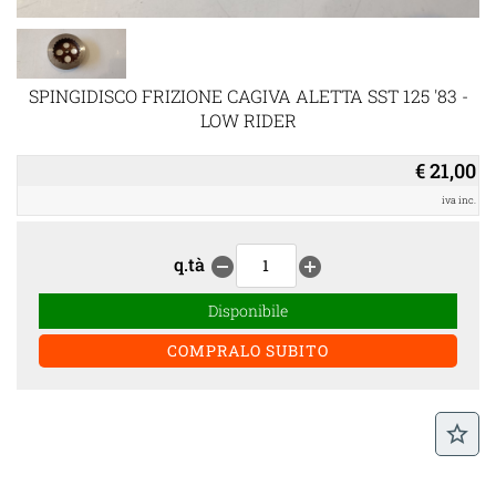
SPINGIDISCO FRIZIONE CAGIVA ALETTA SST 125 '83 -
LOW RIDER
€ 21,00
iva inc.
q.tà
remove_circle
add_circle
Disponibile
star_border