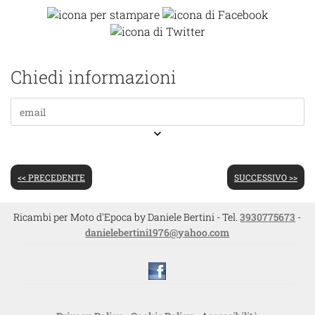
Chiedi informazioni
keyboard_arrow_down
<< PRECEDENTE
SUCCESSIVO >>
Ricambi per Moto d'Epoca by Daniele Bertini - Tel.
3930775673
-
danielebertini1976@yahoo.com