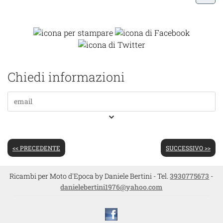
Chiedi informazioni
keyboard_arrow_down
<< PRECEDENTE
SUCCESSIVO >>
Ricambi per Moto d'Epoca by Daniele Bertini - Tel.
3930775673
-
danielebertini1976@yahoo.com