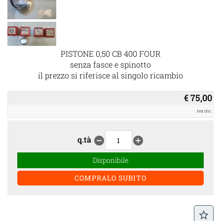
PISTONE 0,50 CB 400 FOUR
senza fasce e spinotto
il prezzo si riferisce al singolo ricambio
€ 75,00
iva inc.
q.tà
remove_circle
add_circle
Disponibile
star_border