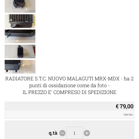
RADIATORE S.T.C. NUOVO MALAGUTI MRX-MDX - ha 2
punti di ossidazione come da foto -
IL PREZZO E' COMPRESO DI SPEDIZIONE
€ 79,00
iva inc.
q.tà
remove_circle
add_circle