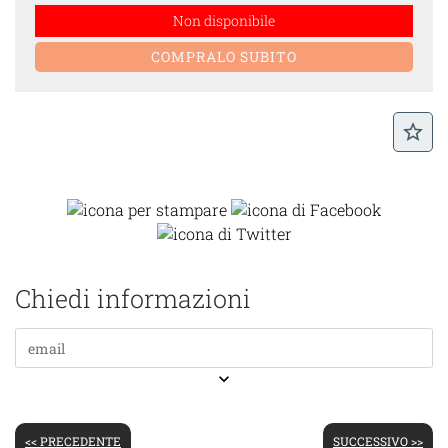
Non disponibile
star_border
Chiedi informazioni
keyboard_arrow_down
<< PRECEDENTE
SUCCESSIVO >>