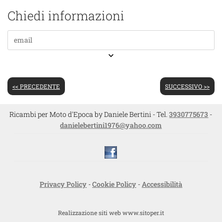
Chiedi informazioni
keyboard_arrow_down
<< PRECEDENTE
SUCCESSIVO >>
Ricambi per Moto d'Epoca by Daniele Bertini - Tel.
3930775673
-
danielebertini1976@yahoo.com
Privacy Policy
-
Cookie Policy
-
Accessibilità
Realizzazione siti web www.sitoper.it