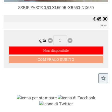
SERIE FASCE 0,50 XL600R-XR650-NX650
€ 45,00
iva inc.
q.tà
remove_circle
add_circle
Non disponibile
star_border