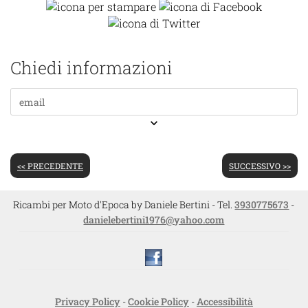
Chiedi informazioni
keyboard_arrow_down
<< PRECEDENTE
SUCCESSIVO >>
Ricambi per Moto d'Epoca by Daniele Bertini - Tel.
3930775673
-
danielebertini1976@yahoo.com
Privacy Policy
-
Cookie Policy
-
Accessibilità