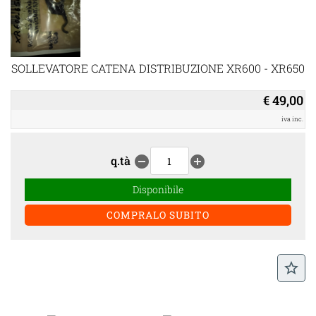
SOLLEVATORE CATENA DISTRIBUZIONE XR600 - XR650
€ 49,00
iva inc.
q.tà
remove_circle
add_circle
Disponibile
star_border