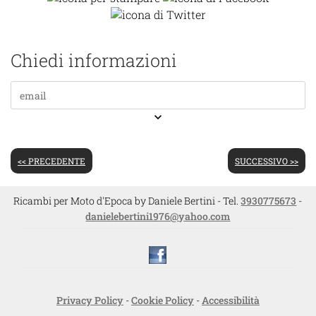
Chiedi informazioni
keyboard_arrow_down
<< PRECEDENTE
SUCCESSIVO >>
Ricambi per Moto d'Epoca by Daniele Bertini - Tel.
3930775673
-
danielebertini1976@yahoo.com
Privacy Policy
-
Cookie Policy
-
Accessibilità