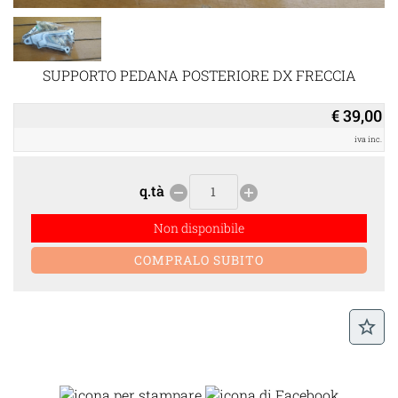
SUPPORTO PEDANA POSTERIORE DX FRECCIA
€ 39,00
iva inc.
q.tà
remove_circle
add_circle
Non disponibile
star_border