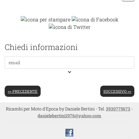
Chiedi informazioni
keyboard_arrow_down
<< PRECEDENTE
SUCCESSIVO >>
Ricambi per Moto d'Epoca by Daniele Bertini - Tel.
3930775673
-
danielebertini1976@yahoo.com