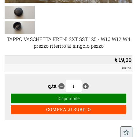
TAPPO VASCHETTA FRENI SXT SST 125 - W16 W12 W4
prezzo riferito al singolo pezzo
€ 19,00
iva inc.
q.tà
remove_circle
add_circle
Disponibile
star_border