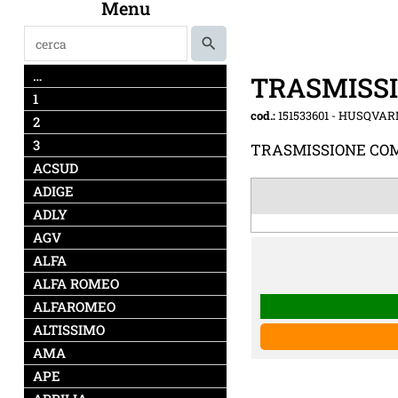
Menu
…
TRASMISS
1
cod.:
151533601
-
HUSQVAR
2
3
TRASMISSIONE CO
ACSUD
ADIGE
ADLY
AGV
ALFA
ALFA ROMEO
ALFAROMEO
ALTISSIMO
AMA
APE