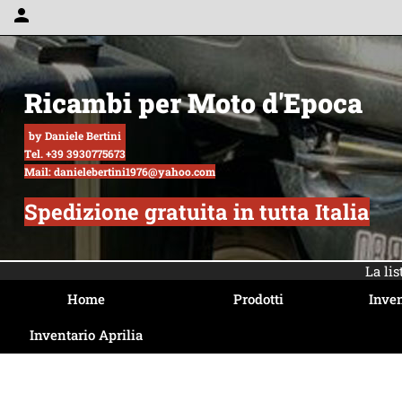
person
Ricambi per Moto d'Epoca
by Daniele Bertini
Tel. +39 3930775673
Mail: danielebertini1976@yahoo.com
Spedizione gratuita in tutta Italia
La li
Home
Prodotti
Inven
Inventario Aprilia