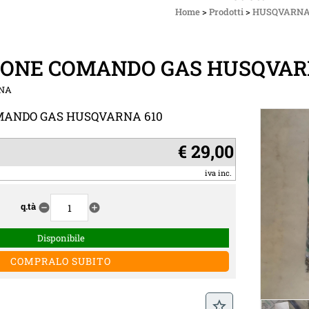
Home
>
Prodotti
>
HUSQVARN
IONE COMANDO GAS HUSQVAR
NA
MANDO GAS HUSQVARNA 610
€ 29,00
iva inc.
q.tà
remove_circle
add_circle
Disponibile
star_border