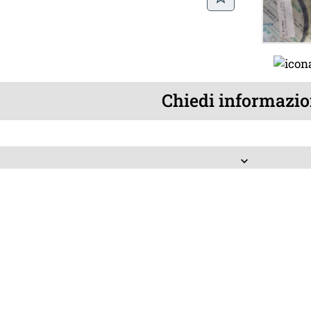
Chiedi informazio
keyboard_arrow_down