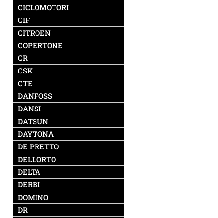
CICLOMOTORI
CIF
CITROEN
COPERTONE
CR
CSK
CTE
DANFOSS
DANSI
DATSUN
DAYTONA
DE PRETTO
DELLORTO
DELTA
DERBI
DOMINO
DR