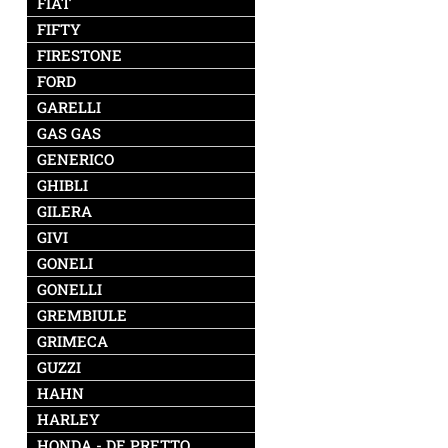
FIAT
FIFTY
FIRESTONE
FORD
GARELLI
GAS GAS
GENERICO
GHIBLI
GILERA
GIVI
GONELI
GONELLI
GREMBIULE
GRIMECA
GUZZI
HAHN
HARLEY
HONDA - DE PRETTO