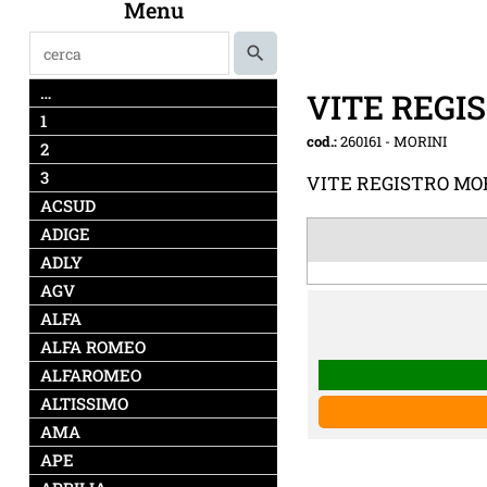
Menu
…
VITE REGI
1
cod.:
260161
-
MORINI
2
3
VITE REGISTRO MO
ACSUD
ADIGE
ADLY
AGV
ALFA
ALFA ROMEO
ALFAROMEO
ALTISSIMO
AMA
APE