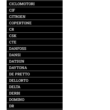
CICLOMOTORI
CIF
CITROEN
COPERTONE
CR
CSK
CTE
DANFOSS
DANSI
DATSUN
DAYTONA
DE PRETTO
DELLORTO
DELTA
DERBI
DOMINO
DR