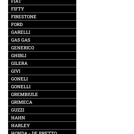
FIAT
FIFTY
FIRESTONE
FORD
GARELLI
GAS GAS
GENERICO
GHIBLI
GILERA
GIVI
GONELI
GONELLI
GREMBIULE
GRIMECA
GUZZI
HAHN
HARLEY
HONDA - DE PRETTO