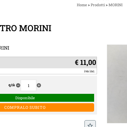
Home
>
Prodotti
>
MORINI
STRO MORINI
RINI
€ 11,00
iva inc.
q.tà
remove_circle
add_circle
Disponibile
star_border