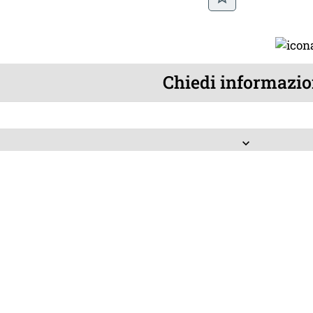
Chiedi informazio
keyboard_arrow_down