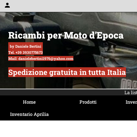
person
Ricambi per Moto d'Epoca
by Daniele Bertini
Tel. +39 3930775673
Mail: danielebertini1976@yahoo.com
Spedizione gratuita in tutta Italia
La li
Home
Prodotti
Inven
Inventario Aprilia