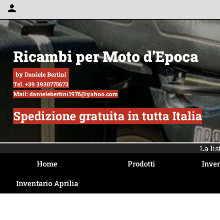
person
Ricambi per Moto d'Epoca
by Daniele Bertini
Tel. +39 3930775673
Mail: danielebertini1976@yahoo.com
Spedizione gratuita in tutta Italia
La li
Home
Prodotti
Inven
Inventario Aprilia