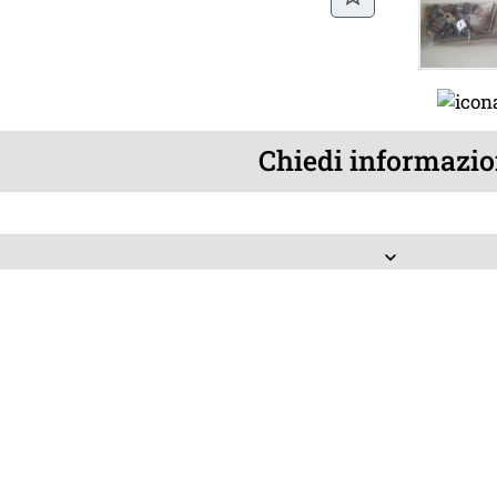
Chiedi informazio
keyboard_arrow_down