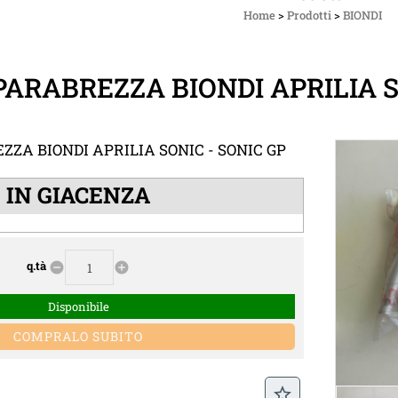
Home
>
Prodotti
>
BIONDI
PARABREZZA BIONDI APRILIA S
ZA BIONDI APRILIA SONIC - SONIC GP
IN GIACENZA
q.tà
remove_circle
add_circle
Disponibile
star_border