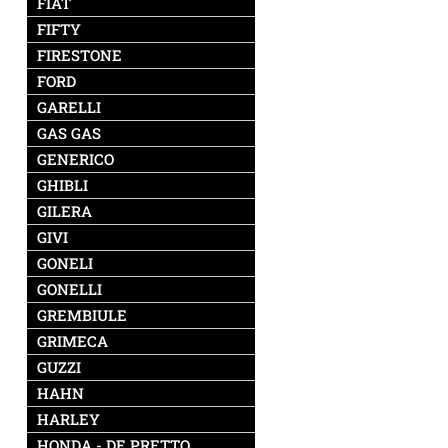
FIAT
FIFTY
FIRESTONE
FORD
GARELLI
GAS GAS
GENERICO
GHIBLI
GILERA
GIVI
GONELI
GONELLI
GREMBIULE
GRIMECA
GUZZI
HAHN
HARLEY
HONDA - DE PRETTO