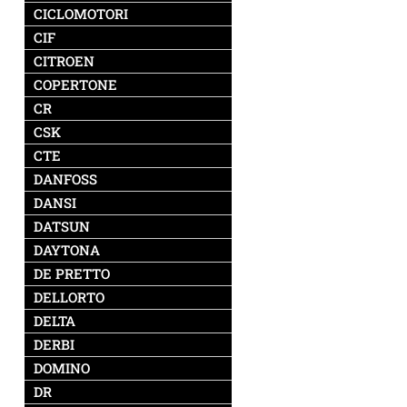
CICLOMOTORI
CIF
CITROEN
COPERTONE
CR
CSK
CTE
DANFOSS
DANSI
DATSUN
DAYTONA
DE PRETTO
DELLORTO
DELTA
DERBI
DOMINO
DR