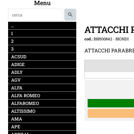
Menu
…
ATTACCHI 
1
cod.:
BI8500842
-
BIONDI
2
3
ATTACCHI PARABREZ
ACSUD
ADIGE
ADLY
AGV
ALFA
ALFA ROMEO
ALFAROMEO
ALTISSIMO
AMA
APE