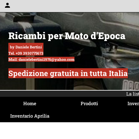
person
Ricambi per Moto d'Epoca
by Daniele Bertini
Tel. +39 3930775673
Mail: danielebertini1976@yahoo.com
Spedizione gratuita in tutta Italia
La li
Home
Prodotti
Inven
Inventario Aprilia