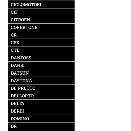
CICLOMOTORI
CIF
CITROEN
COPERTONE
CR
CSK
CTE
DANFOSS
DANSI
DATSUN
DAYTONA
DE PRETTO
DELLORTO
DELTA
DERBI
DOMINO
DR