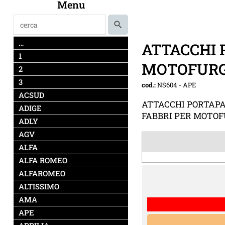
Menu
…
ATTACCHI 
1
MOTOFURG
2
3
cod.:
NS604
-
APE
ACSUD
ATTACCHI PORTAPA
ADIGE
FABBRI PER MOTO
ADLY
AGV
ALFA
ALFA ROMEO
ALFAROMEO
ALTISSIMO
AMA
APE