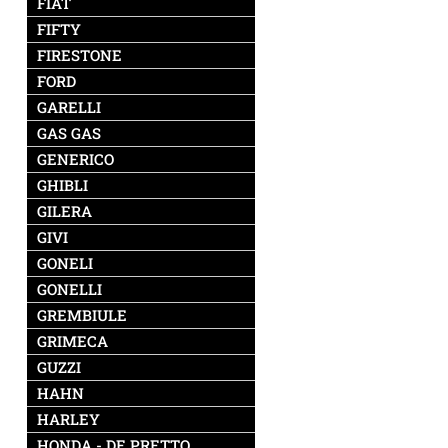
FIAT
FIFTY
FIRESTONE
FORD
GARELLI
GAS GAS
GENERICO
GHIBLI
GILERA
GIVI
GONELI
GONELLI
GREMBIULE
GRIMECA
GUZZI
HAHN
HARLEY
HONDA - DE PRETTO