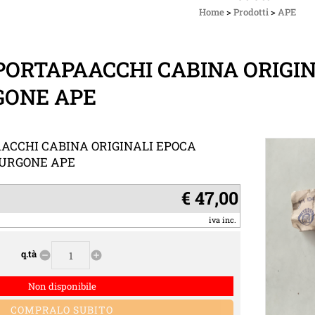
Home
>
Prodotti
>
APE
PORTAPAACCHI CABINA ORIGIN
ONE APE
ACCHI CABINA ORIGINALI EPOCA
FURGONE APE
€ 47,00
iva inc.
q.tà
remove_circle
add_circle
Non disponibile