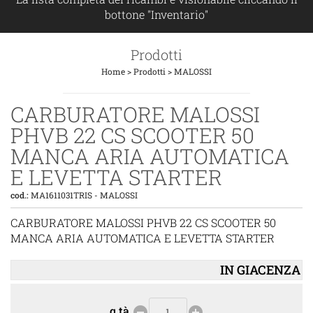
bottone "Inventario"
Prodotti
Home
>
Prodotti
>
MALOSSI
CARBURATORE MALOSSI
PHVB 22 CS SCOOTER 50
MANCA ARIA AUTOMATICA
E LEVETTA STARTER
cod.:
MA1611031TRIS
-
MALOSSI
CARBURATORE MALOSSI PHVB 22 CS SCOOTER 50
MANCA ARIA AUTOMATICA E LEVETTA STARTER
IN GIACENZA
q.tà
remove_circle
add_circle