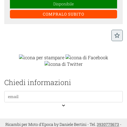
Disponibile
star_border
Chiedi informazioni
keyboard_arrow_down
Ricambi per Moto d'Epoca by Daniele Bertini - Tel.
3930775673
-