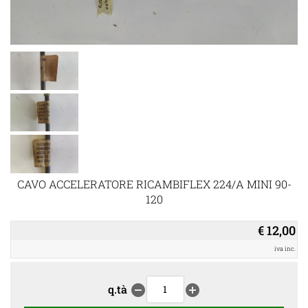
CAVO ACCELERATORE RICAMBIFLEX 224/A MINI 90-
120
€ 12,00
iva inc.
q.tà
remove_circle
add_circle