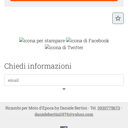
star_border
Chiedi informazioni
keyboard_arrow_down
Ricambi per Moto d'Epoca by Daniele Bertini - Tel.
3930775673
-
danielebertini1976@yahoo.com