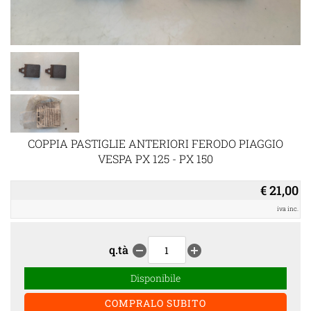
COPPIA PASTIGLIE ANTERIORI FERODO PIAGGIO
VESPA PX 125 - PX 150
€ 21,00
iva inc.
q.tà
remove_circle
add_circle
Disponibile