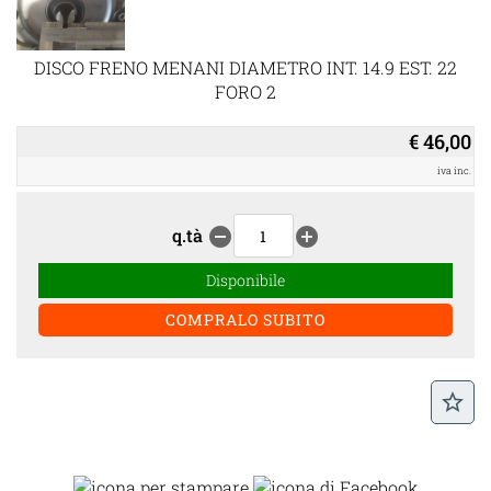
DISCO FRENO MENANI DIAMETRO INT. 14.9 EST. 22
FORO 2
€ 46,00
iva inc.
q.tà
remove_circle
add_circle
Disponibile
star_border