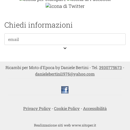
Chiedi informazioni
keyboard_arrow_down
Ricambi per Moto d'Epoca by Daniele Bertini - Tel.
3930775673
-
danielebertini1976@yahoo.com
Privacy Policy
-
Cookie Policy
-
Accessibilità
Realizzazione siti web www.sitoper.it