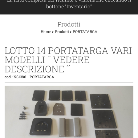
bottone "Inventario"
Prodotti
Home
>
Prodotti
>
PORTATARGA
LOTTO 14 PORTATARGA VARI
MODELLI ´´ VEDERE
DESCRIZIONE ´´
cod.:
NS1386
-
PORTATARGA