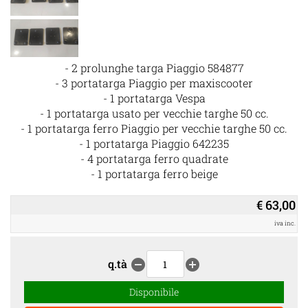
- 2 prolunghe targa Piaggio 584877
- 3 portatarga Piaggio per maxiscooter
- 1 portatarga Vespa
- 1 portatarga usato per vecchie targhe 50 cc.
- 1 portatarga ferro Piaggio per vecchie targhe 50 cc.
- 1 portatarga Piaggio 642235
- 4 portatarga ferro quadrate
- 1 portatarga ferro beige
€ 63,00
iva inc.
q.tà
remove_circle
add_circle
Disponibile