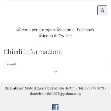
star_border
Chiedi informazioni
keyboard_arrow_down
Ricambi per Moto d'Epoca by Daniele Bertini - Tel.
3930775673
-
danielebertini1976@yahoo.com