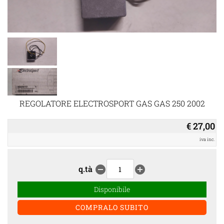
REGOLATORE ELECTROSPORT GAS GAS 250 2002
€ 27,00
iva inc.
q.tà
remove_circle
add_circle
Disponibile