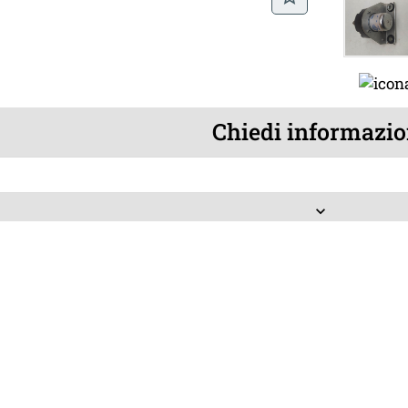
Chiedi informazio
keyboard_arrow_down