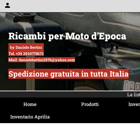
person
Ricambi per Moto d'Epoca
by Daniele Bertini
Tel. +39 3930775673
Mail: danielebertini1976@yahoo.com
Spedizione gratuita in tutta Italia
La li
Home
Prodotti
Inven
Inventario Aprilia