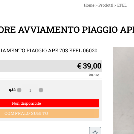
Home
>
Prodotti
>
EFEL
RE AVVIAMENTO PIAGGIO APE 
AMENTO PIAGGIO APE 703 EFEL 06020
€ 39,00
iva inc.
q.tà
remove_circle
add_circle
Non disponibile
star_border