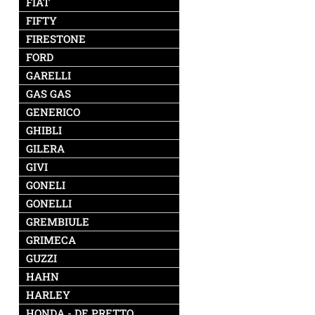
FIAT
FIFTY
FIRESTONE
FORD
GARELLI
GAS GAS
GENERICO
GHIBLI
GILERA
GIVI
GONELI
GONELLI
GREMBIULE
GRIMECA
GUZZI
HAHN
HARLEY
HONDA - DE PRETTO