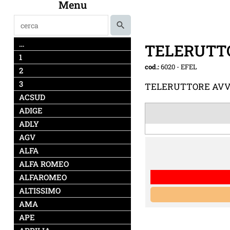
Menu
…
TELERUTTO
1
cod.:
6020
-
EFEL
2
3
TELERUTTORE AVVI
ACSUD
ADIGE
ADLY
AGV
ALFA
ALFA ROMEO
ALFAROMEO
ALTISSIMO
AMA
APE