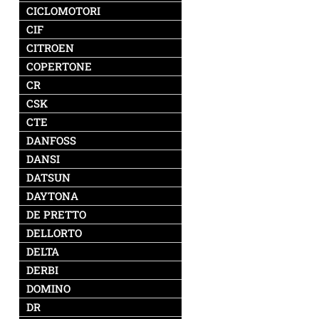
CICLOMOTORI
CIF
CITROEN
COPERTONE
CR
CSK
CTE
DANFOSS
DANSI
DATSUN
DAYTONA
DE PRETTO
DELLORTO
DELTA
DERBI
DOMINO
DR