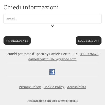
Chiedi informazioni
keyboard_arrow_down
<< PRECEDENTE
SUCCESSIVO >>
Ricambi per Moto d'Epoca by Daniele Bertini - Tel.
3930775673
-
danielebertini1976@yahoo.com
Privacy Policy
-
Cookie Policy
-
Accessibilità
Realizzazione siti web www.sitoper.it