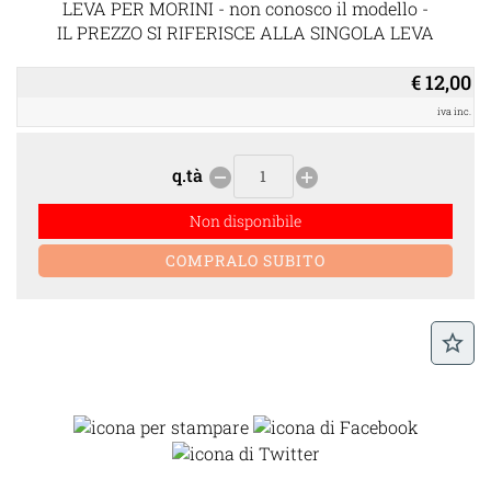
LEVA PER MORINI - non conosco il modello -
IL PREZZO SI RIFERISCE ALLA SINGOLA LEVA
€ 12,00
iva inc.
q.tà
remove_circle
add_circle
Non disponibile
star_border