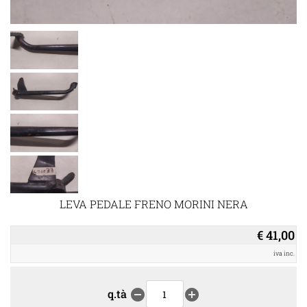
LEVA PEDALE FRENO MORINI NERA
€ 41,00
iva inc.
q.tà
remove_circle
add_circle